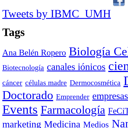
Tweets by IBMC_UMH
Tags
Biología Ce
Ana Belén Ropero
cie
canales iónicos
Biotecnología
cáncer
células madre
Dermocosmética
Doctorado
empresas
Emprender
Events
Farmacología
FeCi
Nan
marketing
Medicina
Medios