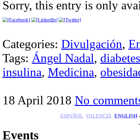
Sorry, this entry is only ava
Categories:
Divulgación
,
En
Tags:
Ángel Nadal
,
diabete
insulina
,
Medicina
,
obesida
18 April 2018
No comment
ESPAÑOL
VALENCIÀ
ENGLISH
Events