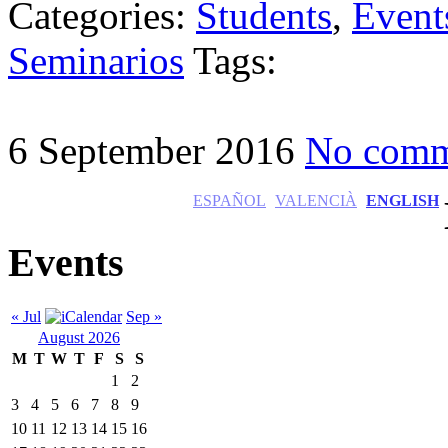
Categories:
Students
,
Event
Seminarios
Tags:
6 September 2016
No comm
ESPAÑOL
VALENCIÀ
ENGLISH
Events
« Jul
Sep »
August 2026
M
T
W
T
F
S
S
1
2
3
4
5
6
7
8
9
10
11
12
13
14
15
16