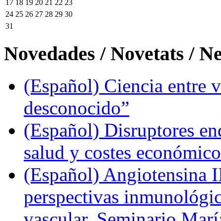
17
18
19
20
21
22
23
24
25
26
27
28
29
30
31
Novedades / Novetats / N
(Español) Ciencia entre v
desconocido”
(Español) Disruptores en
salud y costes económic
(Español) Angiotensina II
perspectivas inmunológi
vascular. Seminario Marí