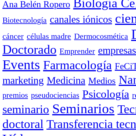
Biología Ce
Ana Belén Ropero
cie
canales iónicos
Biotecnología
cáncer
células madre
Dermocosmética
Doctorado
empresas
Emprender
Events
Farmacología
FeCi
Nan
marketing
Medicina
Medios
Psicología
premios
pseudociencias
r
Seminarios
seminario
Tec
doctoral
Transferencia tec