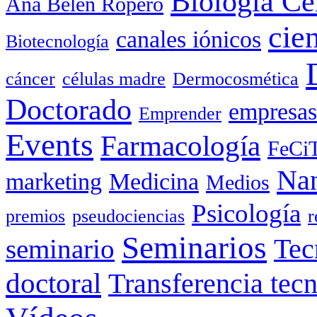
Biología Ce
Ana Belén Ropero
cie
canales iónicos
Biotecnología
cáncer
células madre
Dermocosmética
Doctorado
empresas
Emprender
Events
Farmacología
FeCi
Nan
marketing
Medicina
Medios
Psicología
premios
pseudociencias
r
Seminarios
seminario
Tec
doctoral
Transferencia tec