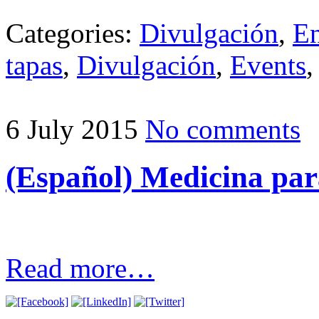
Categories:
Divulgación
,
En
tapas
,
Divulgación
,
Events
6 July 2015
No comments
(Español) Medicina par
Read more…