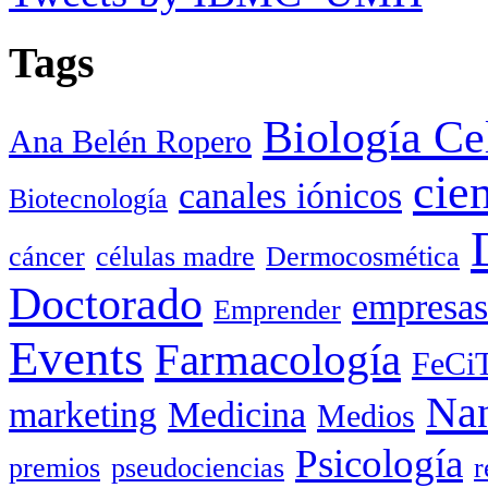
Tags
Biología Ce
Ana Belén Ropero
cie
canales iónicos
Biotecnología
cáncer
células madre
Dermocosmética
Doctorado
empresas
Emprender
Events
Farmacología
FeCi
Nan
marketing
Medicina
Medios
Psicología
premios
pseudociencias
r