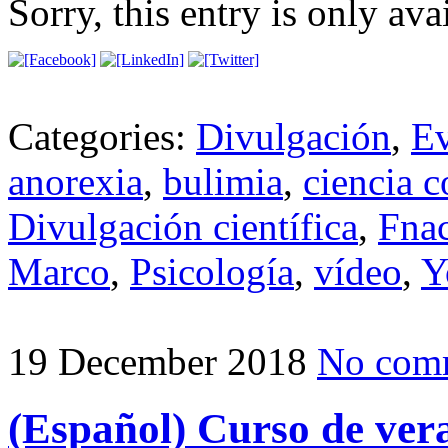
Sorry, this entry is only ava
Categories:
Divulgación
,
Ev
anorexia
,
bulimia
,
ciencia c
Divulgación científica
,
Fna
Marco
,
Psicología
,
vídeo
,
Y
19 December 2018
No com
(Español) Curso de ver