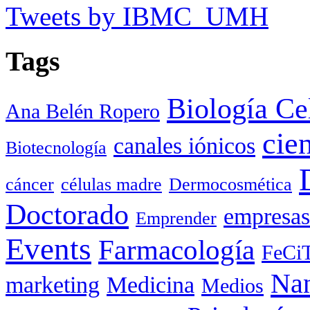
Tweets by IBMC_UMH
Tags
Biología Ce
Ana Belén Ropero
cie
canales iónicos
Biotecnología
cáncer
células madre
Dermocosmética
Doctorado
empresas
Emprender
Events
Farmacología
FeCi
Nan
marketing
Medicina
Medios