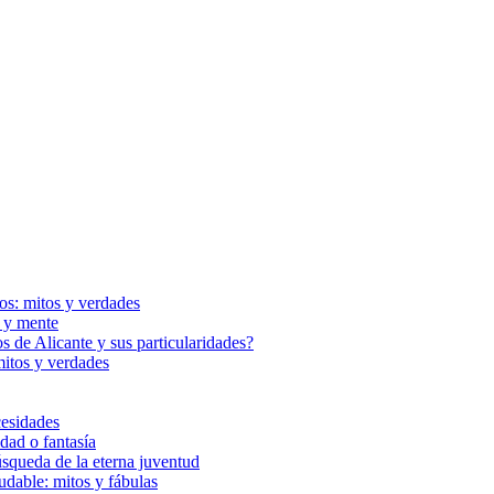
cos: mitos y verdades
a y mente
s de Alicante y sus particularidades?
mitos y verdades
cesidades
dad o fantasía
squeda de la eterna juventud
udable: mitos y fábulas