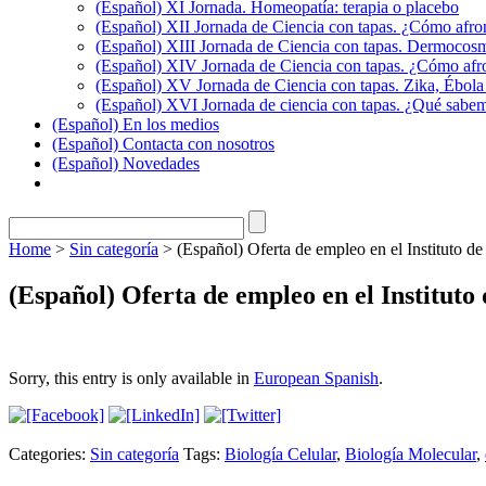
(Español) XI Jornada. Homeopatía: terapia o placebo
(Español) XII Jornada de Ciencia con tapas. ¿Cómo afron
(Español) XIII Jornada de Ciencia con tapas. Dermocosmé
(Español) XIV Jornada de Ciencia con tapas. ¿Cómo afro
(Español) XV Jornada de Ciencia con tapas. Zika, Ébola 
(Español) XVI Jornada de ciencia con tapas. ¿Qué sabemos
(Español) En los medios
(Español) Contacta con nosotros
(Español) Novedades
Home
>
Sin categoría
>
(Español) Oferta de empleo en el Instituto d
(Español) Oferta de empleo en el Instituto
Sorry, this entry is only available in
European Spanish
.
Categories:
Sin categoría
Tags:
Biología Celular
,
Biología Molecular
,