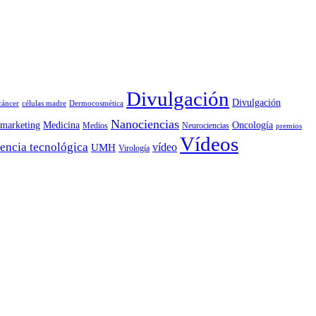
Divulgación
Divulgación
cáncer
células madre
Dermocosmética
Nanociencias
marketing
Medicina
Oncología
Medios
Neurociencias
premios
Vídeos
encia tecnológica
vídeo
UMH
Virología