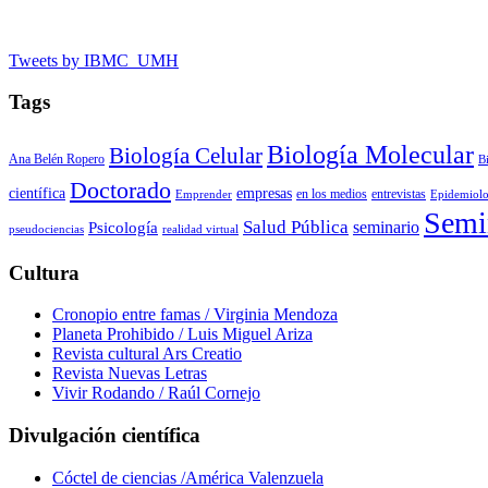
Tweets by IBMC_UMH
Tags
Biología Molecular
Biología Celular
Ana Belén Ropero
B
Doctorado
científica
empresas
en los medios
entrevistas
Emprender
Epidemiolo
Semi
Salud Pública
seminario
Psicología
pseudociencias
realidad virtual
Cultura
Cronopio entre famas / Virginia Mendoza
Planeta Prohibido / Luis Miguel Ariza
Revista cultural Ars Creatio
Revista Nuevas Letras
Vivir Rodando / Raúl Cornejo
Divulgación científica
Cóctel de ciencias /América Valenzuela