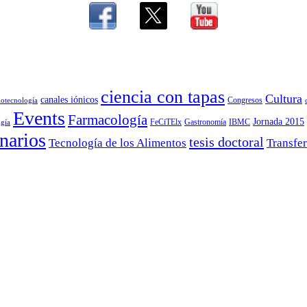
ciencia con tapas
Cultura
canales iónicos
Congresos
iotecnología
Events
Farmacología
Jornada 2015
FeCiTElx
Gastronomía
IBMC
gía
narios
tesis doctoral
Tecnología de los Alimentos
Transfer