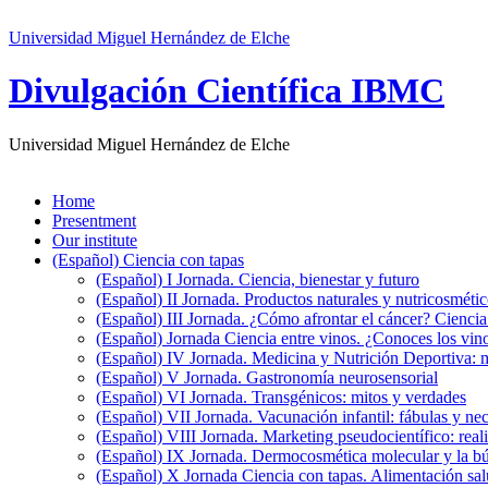
Universidad Miguel Hernández de Elche
Divulgación Científica IBMC
Universidad Miguel Hernández de Elche
Home
Presentment
Our institute
(Español) Ciencia con tapas
(Español) I Jornada. Ciencia, bienestar y futuro
(Español) II Jornada. Productos naturales y nutricosméti
(Español) III Jornada. ¿Cómo afrontar el cáncer? Cienci
(Español) Jornada Ciencia entre vinos. ¿Conoces los vino
(Español) IV Jornada. Medicina y Nutrición Deportiva: 
(Español) V Jornada. Gastronomía neurosensorial
(Español) VI Jornada. Transgénicos: mitos y verdades
(Español) VII Jornada. Vacunación infantil: fábulas y ne
(Español) VIII Jornada. Marketing pseudocientífico: reali
(Español) IX Jornada. Dermocosmética molecular y la bú
(Español) X Jornada Ciencia con tapas. Alimentación sal