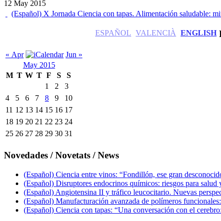
12 May 2015
(Español) X Jornada Ciencia con tapas. Alimentación saludable: mi
ESPAÑOL
VALENCIÀ
ENGLISH
« Apr
Jun »
May 2015
M
T
W
T
F
S
S
1
2
3
4
5
6
7
8
9
10
11
12
13
14
15
16
17
18
19
20
21
22
23
24
25
26
27
28
29
30
31
Novedades / Novetats / News
(Español) Ciencia entre vinos: “Fondillón, ese gran desconocid
(Español) Disruptores endocrinos químicos: riesgos para salu
(Español) Angiotensina II y tráfico leucocitario. Nuevas pers
(Español) Manufacturación avanzada de polímeros funcionales: 
(Español) Ciencia con tapas: “Una conversación con el cerebro