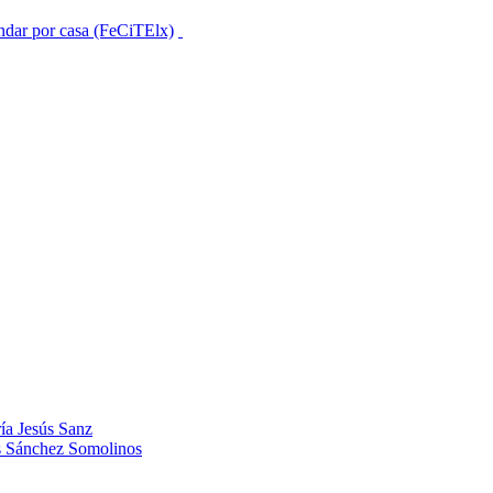
ndar por casa (FeCiTElx)
ía Jesús Sanz
os Sánchez Somolinos