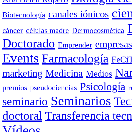
cie
canales iónicos
Biotecnología
cáncer
células madre
Dermocosmética
Doctorado
empresas
Emprender
Events
Farmacología
FeCi
Nan
marketing
Medicina
Medios
Psicología
premios
pseudociencias
r
Seminarios
seminario
Tec
doctoral
Transferencia tec
Vídeos