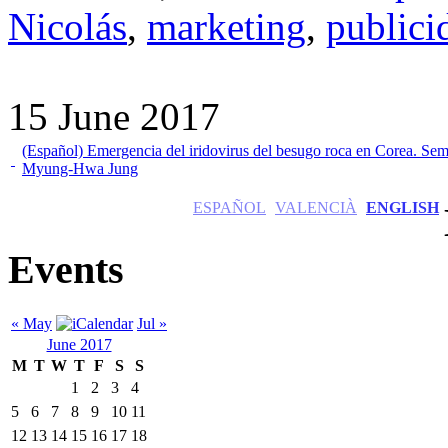
Nicolás
,
marketing
,
publici
15 June 2017
(Español) Emergencia del iridovirus del besugo roca en Corea. Sem
Myung-Hwa Jung
ESPAÑOL
VALENCIÀ
ENGLISH
Events
« May
Jul »
June 2017
M
T
W
T
F
S
S
1
2
3
4
5
6
7
8
9
10
11
12
13
14
15
16
17
18