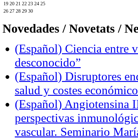
19
20
21
22
23
24
25
26
27
28
29
30
Novedades / Novetats / N
(Español) Ciencia entre v
desconocido”
(Español) Disruptores en
salud y costes económic
(Español) Angiotensina II
perspectivas inmunológi
vascular. Seminario Marí