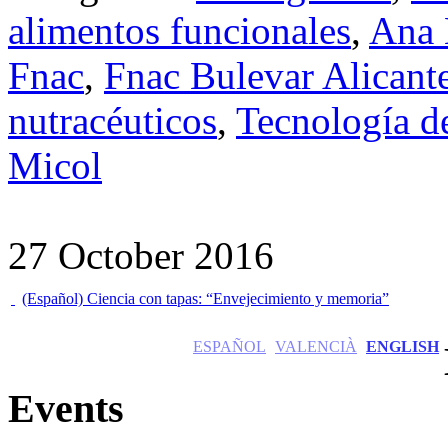
alimentos funcionales
,
Ana 
Fnac
,
Fnac Bulevar Alicant
nutracéuticos
,
Tecnología d
Micol
27 October 2016
(Español) Ciencia con tapas: “Envejecimiento y memoria”
ESPAÑOL
VALENCIÀ
ENGLISH
Events