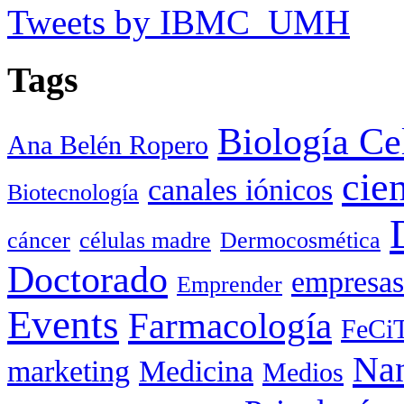
Tweets by IBMC_UMH
Tags
Biología Ce
Ana Belén Ropero
cie
canales iónicos
Biotecnología
cáncer
células madre
Dermocosmética
Doctorado
empresas
Emprender
Events
Farmacología
FeCi
Nan
marketing
Medicina
Medios