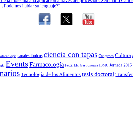
de la molécula a la aplicación a través del procesado. Seminario Carl
: ¿Podemos hablar su lenguaje?”
ciencia con tapas
Cultura
canales iónicos
Congresos
iotecnología
Events
Farmacología
Jornada 2015
FeCiTElx
Gastronomía
IBMC
gía
narios
tesis doctoral
Tecnología de los Alimentos
Transfer