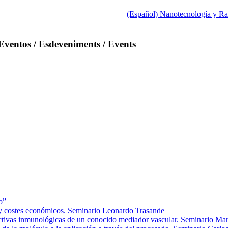
(Español) Nanotecnología y Rad
Eventos / Esdeveniments / Events
o”
d y costes económicos. Seminario Leonardo Trasande
pectivas inmunológicas de un conocido mediador vascular. Seminario Mar