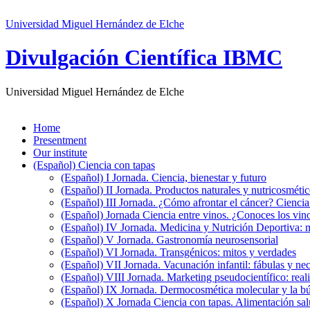
Universidad Miguel Hernández de Elche
Divulgación Científica IBMC
Universidad Miguel Hernández de Elche
Home
Presentment
Our institute
(Español) Ciencia con tapas
(Español) I Jornada. Ciencia, bienestar y futuro
(Español) II Jornada. Productos naturales y nutricosméti
(Español) III Jornada. ¿Cómo afrontar el cáncer? Cienci
(Español) Jornada Ciencia entre vinos. ¿Conoces los vino
(Español) IV Jornada. Medicina y Nutrición Deportiva: 
(Español) V Jornada. Gastronomía neurosensorial
(Español) VI Jornada. Transgénicos: mitos y verdades
(Español) VII Jornada. Vacunación infantil: fábulas y ne
(Español) VIII Jornada. Marketing pseudocientífico: reali
(Español) IX Jornada. Dermocosmética molecular y la bú
(Español) X Jornada Ciencia con tapas. Alimentación sal