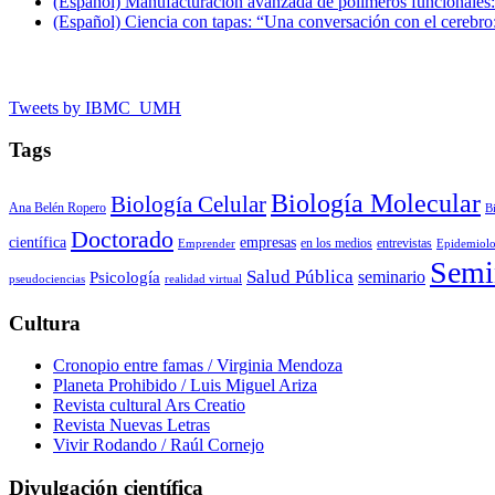
(Español) Manufacturación avanzada de polímeros funcionales: 
(Español) Ciencia con tapas: “Una conversación con el cerebro
Tweets by IBMC_UMH
Tags
Biología Molecular
Biología Celular
Ana Belén Ropero
B
Doctorado
científica
empresas
en los medios
entrevistas
Emprender
Epidemiolo
Semi
Salud Pública
seminario
Psicología
pseudociencias
realidad virtual
Cultura
Cronopio entre famas / Virginia Mendoza
Planeta Prohibido / Luis Miguel Ariza
Revista cultural Ars Creatio
Revista Nuevas Letras
Vivir Rodando / Raúl Cornejo
Divulgación científica