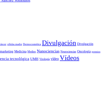
os Sánchez Somolinos
Divulgación
Divulgación
cáncer
células madre
Dermocosmética
Nanociencias
marketing
Medicina
Oncología
Medios
Neurociencias
premios
Vídeos
encia tecnológica
vídeo
UMH
Virología