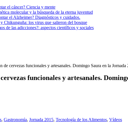
tar el cáncer? Ciencia y mente
tica molecular y la búsqueda de la eterna juventud
ntar el Alzheimer? Diagnósticos y cuidados.
y Chikunguña: los virus que salieron del bosque
 de las adicciones?: aspectos científicos y sociales
ón de cervezas funcionales y artesanales. Domingo Saura en la Jornada
 cervezas funcionales y artesanales. Domin
s
,
Gastronomía
,
Jornada 2015
,
Tecnología de los Alimentos
,
Vídeos