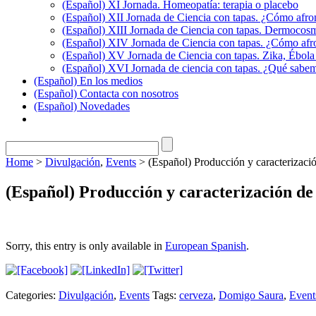
(Español) XI Jornada. Homeopatía: terapia o placebo
(Español) XII Jornada de Ciencia con tapas. ¿Cómo afron
(Español) XIII Jornada de Ciencia con tapas. Dermocosmé
(Español) XIV Jornada de Ciencia con tapas. ¿Cómo afro
(Español) XV Jornada de Ciencia con tapas. Zika, Ébola 
(Español) XVI Jornada de ciencia con tapas. ¿Qué sabemos
(Español) En los medios
(Español) Contacta con nosotros
(Español) Novedades
Home
>
Divulgación
,
Events
>
(Español) Producción y caracterizaci
(Español) Producción y caracterización de
Sorry, this entry is only available in
European Spanish
.
Categories:
Divulgación
,
Events
Tags:
cerveza
,
Domigo Saura
,
Event