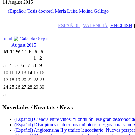
14 August 2015
(Español) Tesis doctoral María Luisa Molina Gallego
ESPAÑOL
VALENCIÀ
ENGLISH
« Jul
Sep »
August 2015
M
T
W
T
F
S
S
1
2
3
4
5
6
7
8
9
10
11
12
13
14
15
16
17
18
19
20
21
22
23
24
25
26
27
28
29
30
31
Novedades / Novetats / News
(Español) Ciencia entre vinos: “Fondillón, ese gran desconocid
(Español) Disruptores endocrinos químicos: riesgos para salu
(Español) Angiotensina II y tráfico leucocitario. Nuevas pers