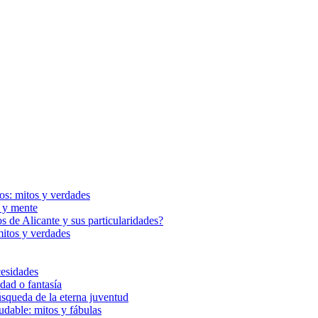
cos: mitos y verdades
a y mente
s de Alicante y sus particularidades?
mitos y verdades
cesidades
dad o fantasía
squeda de la eterna juventud
udable: mitos y fábulas