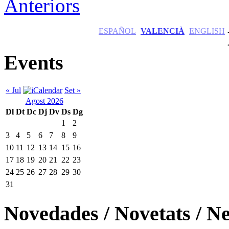
Anteriors
ESPAÑOL
VALENCIÀ
ENGLISH
Events
« Jul
Set »
Agost 2026
Dl
Dt
Dc
Dj
Dv
Ds
Dg
1
2
3
4
5
6
7
8
9
10
11
12
13
14
15
16
17
18
19
20
21
22
23
24
25
26
27
28
29
30
31
Novedades / Novetats / N