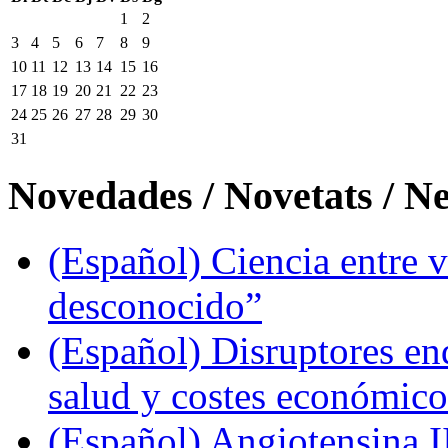
1
2
3
4
5
6
7
8
9
10
11
12
13
14
15
16
17
18
19
20
21
22
23
24
25
26
27
28
29
30
31
Novedades / Novetats / N
(Español) Ciencia entre v
desconocido”
(Español) Disruptores en
salud y costes económic
(Español) Angiotensina II