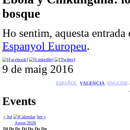
bosque
Ho sentim, aquesta entrada 
Espanyol Europeu
.
9 de maig 2016
ESPAÑOL
VALENCIÀ
ENGLISH
Events
« Jul
Set »
Agost 2026
Dl
Dt
Dc
Dj
Dv
Ds
Dg