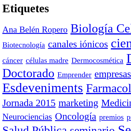
Etiquetes
Biología Ce
Ana Belén Ropero
cie
canales iónicos
Biotecnología
cáncer
células madre
Dermocosmética
Doctorado
empresas
Emprender
Esdeveniments
Farmacol
Jornada 2015
marketing
Medici
Oncología
Neurociencias
premios
p
Se
Salud Pública
seminario