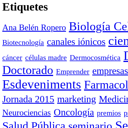
Etiquetes
Biología Ce
Ana Belén Ropero
cie
canales iónicos
Biotecnología
cáncer
células madre
Dermocosmética
Doctorado
empresas
Emprender
Esdeveniments
Farmacol
Jornada 2015
marketing
Medici
Oncología
Neurociencias
premios
p
Se
Salud Pública
seminario