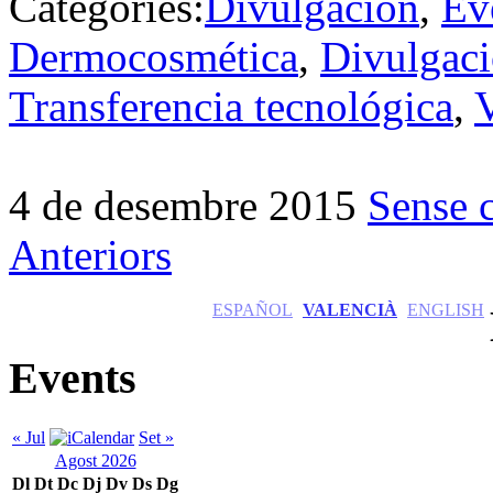
Categories:
Divulgación
,
Ev
Dermocosmética
,
Divulgac
Transferencia tecnológica
,
4 de desembre 2015
Sense 
Anteriors
ESPAÑOL
VALENCIÀ
ENGLISH
Events
« Jul
Set »
Agost 2026
Dl
Dt
Dc
Dj
Dv
Ds
Dg