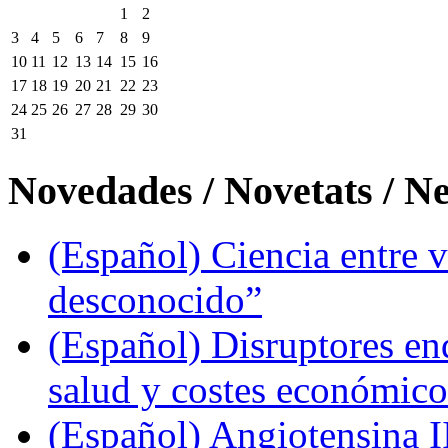
1
2
3
4
5
6
7
8
9
10
11
12
13
14
15
16
17
18
19
20
21
22
23
24
25
26
27
28
29
30
31
Novedades / Novetats / N
(Español) Ciencia entre v
desconocido”
(Español) Disruptores en
salud y costes económic
(Español) Angiotensina II