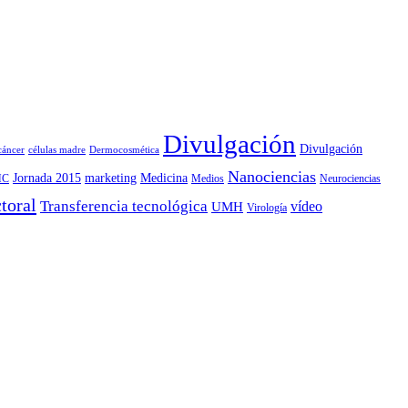
Divulgación
Divulgación
cáncer
células madre
Dermocosmética
Nanociencias
Jornada 2015
marketing
Medicina
MC
Medios
Neurociencias
ctoral
Transferencia tecnológica
vídeo
UMH
Virología