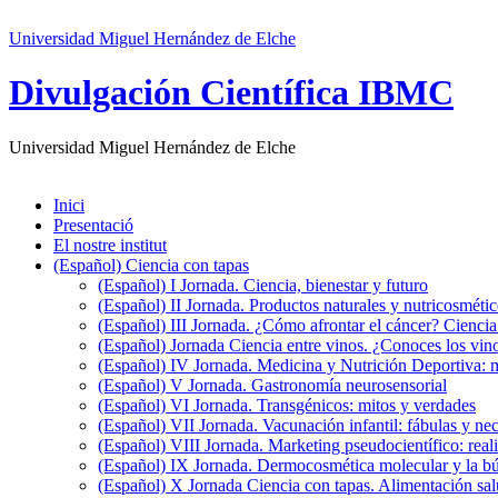
Universidad Miguel Hernández de Elche
Divulgación Científica IBMC
Universidad Miguel Hernández de Elche
Inici
Presentació
El nostre institut
(Español) Ciencia con tapas
(Español) I Jornada. Ciencia, bienestar y futuro
(Español) II Jornada. Productos naturales y nutricosméti
(Español) III Jornada. ¿Cómo afrontar el cáncer? Cienci
(Español) Jornada Ciencia entre vinos. ¿Conoces los vino
(Español) IV Jornada. Medicina y Nutrición Deportiva: 
(Español) V Jornada. Gastronomía neurosensorial
(Español) VI Jornada. Transgénicos: mitos y verdades
(Español) VII Jornada. Vacunación infantil: fábulas y ne
(Español) VIII Jornada. Marketing pseudocientífico: reali
(Español) IX Jornada. Dermocosmética molecular y la bú
(Español) X Jornada Ciencia con tapas. Alimentación sal