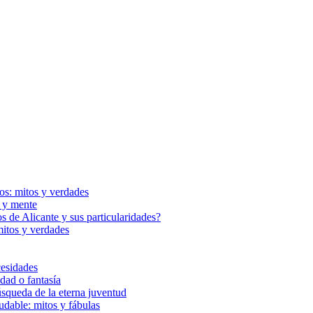
cos: mitos y verdades
a y mente
s de Alicante y sus particularidades?
mitos y verdades
cesidades
dad o fantasía
squeda de la eterna juventud
udable: mitos y fábulas