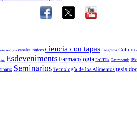
ciencia con tapas
Cultura
canales iónicos
Congresos
iotecnología
Esdeveniments
Farmacología
FeCiTElx
Gastronomía
IB
gía
Seminarios
tesis do
Tecnología de los Alimentos
inario