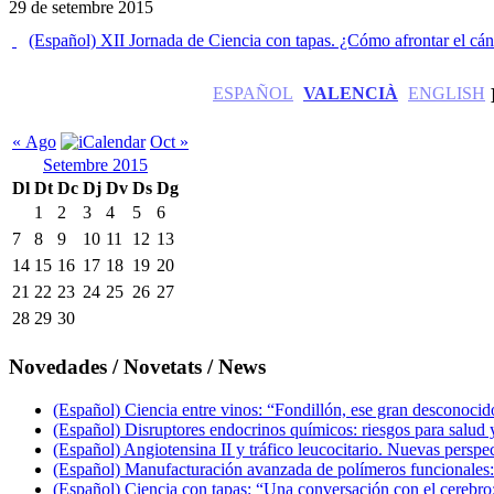
29 de setembre 2015
(Español) XII Jornada de Ciencia con tapas. ¿Cómo afrontar el cá
ESPAÑOL
VALENCIÀ
ENGLISH
« Ago
Oct »
Setembre 2015
Dl
Dt
Dc
Dj
Dv
Ds
Dg
1
2
3
4
5
6
7
8
9
10
11
12
13
14
15
16
17
18
19
20
21
22
23
24
25
26
27
28
29
30
Novedades / Novetats / News
(Español) Ciencia entre vinos: “Fondillón, ese gran desconocid
(Español) Disruptores endocrinos químicos: riesgos para salu
(Español) Angiotensina II y tráfico leucocitario. Nuevas pers
(Español) Manufacturación avanzada de polímeros funcionales: 
(Español) Ciencia con tapas: “Una conversación con el cerebro