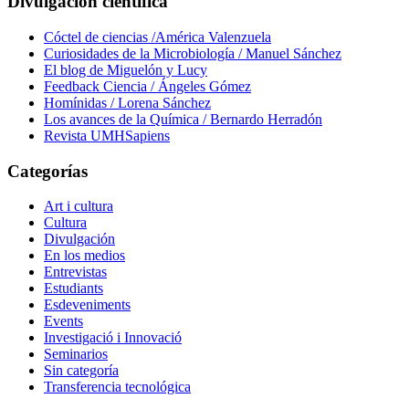
Divulgación científica
Cóctel de ciencias /América Valenzuela
Curiosidades de la Microbiología / Manuel Sánchez
El blog de Miguelón y Lucy
Feedback Ciencia / Ángeles Gómez
Homínidas / Lorena Sánchez
Los avances de la Química / Bernardo Herradón
Revista UMHSapiens
Categorías
Art i cultura
Cultura
Divulgación
En los medios
Entrevistas
Estudiants
Esdeveniments
Events
Investigació i Innovació
Seminarios
Sin categoría
Transferencia tecnológica