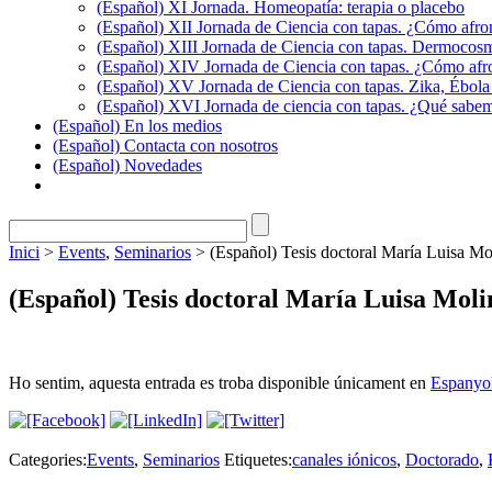
(Español) XI Jornada. Homeopatía: terapia o placebo
(Español) XII Jornada de Ciencia con tapas. ¿Cómo afron
(Español) XIII Jornada de Ciencia con tapas. Dermocosmé
(Español) XIV Jornada de Ciencia con tapas. ¿Cómo afro
(Español) XV Jornada de Ciencia con tapas. Zika, Ébola 
(Español) XVI Jornada de ciencia con tapas. ¿Qué sabemos
(Español) En los medios
(Español) Contacta con nosotros
(Español) Novedades
Inici
>
Events
,
Seminarios
>
(Español) Tesis doctoral María Luisa Mo
(Español) Tesis doctoral María Luisa Moli
Ho sentim, aquesta entrada es troba disponible únicament en
Espanyo
Categories:
Events
,
Seminarios
Etiquetes:
canales iónicos
,
Doctorado
,