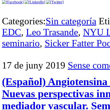
Categories:
Sin categoría
Et
EDC
,
Leo Trasande
,
NYU L
seminario
,
Sicker Fatter Po
17 de juny 2019
Sense come
(Español) Angiotensina I
Nuevas perspectivas in
mediador vascular. Sem