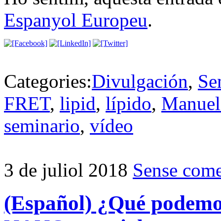
Espanyol Europeu
.
Categories:
Divulgación
,
Se
FRET
,
lipid
,
lípido
,
Manuel 
seminario
,
vídeo
3 de juliol 2018
Sense come
(Español) ¿Qué podemo