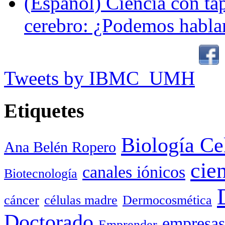
(Español) Ciencia con ta
cerebro: ¿Podemos hablar
Tweets by IBMC_UMH
Etiquetes
Biología Ce
Ana Belén Ropero
cie
canales iónicos
Biotecnología
cáncer
células madre
Dermocosmética
Doctorado
empresas
Emprender