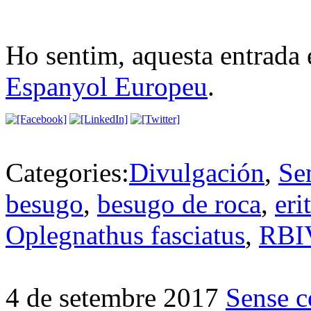
Ho sentim, aquesta entrada 
Espanyol Europeu
.
Categories:
Divulgación
,
Se
besugo
,
besugo de roca
,
eri
Oplegnathus fasciatus
,
RBI
4 de setembre 2017
Sense c