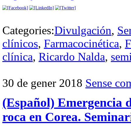
Categories:
Divulgación
,
Se
clínicos
,
Farmacocinética
,
F
clínica
,
Ricardo Nalda
,
semi
30 de gener 2018
Sense com
(Español) Emergencia de
roca en Corea. Semina