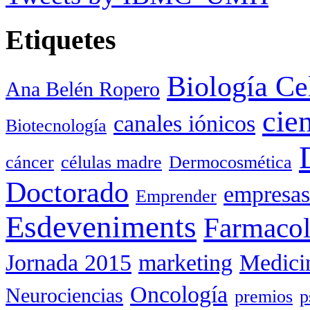
Etiquetes
Biología Ce
Ana Belén Ropero
cie
canales iónicos
Biotecnología
cáncer
células madre
Dermocosmética
Doctorado
empresas
Emprender
Esdeveniments
Farmacol
Jornada 2015
marketing
Medici
Oncología
Neurociencias
premios
p