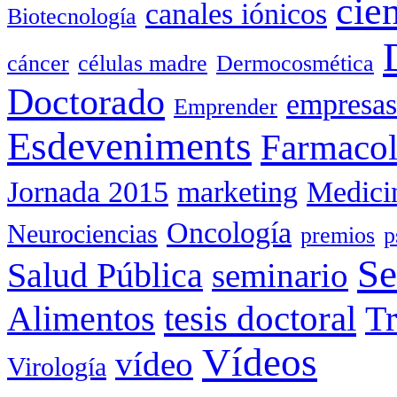
cie
canales iónicos
Biotecnología
cáncer
células madre
Dermocosmética
Doctorado
empresas
Emprender
Esdeveniments
Farmacol
Jornada 2015
marketing
Medici
Oncología
Neurociencias
premios
p
Se
Salud Pública
seminario
tesis doctoral
Alimentos
Tr
Vídeos
vídeo
Virología