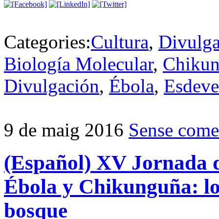
Categories:
Cultura
,
Divulg
Biología Molecular
,
Chiku
Divulgación
,
Ébola
,
Esdeve
9 de maig 2016
Sense come
(Español) XV Jornada d
Ébola y Chikunguña: los
bosque