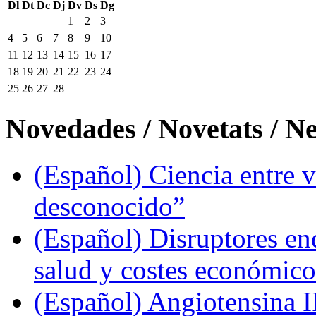
Dl
Dt
Dc
Dj
Dv
Ds
Dg
1
2
3
4
5
6
7
8
9
10
11
12
13
14
15
16
17
18
19
20
21
22
23
24
25
26
27
28
Novedades / Novetats / N
(Español) Ciencia entre v
desconocido”
(Español) Disruptores en
salud y costes económic
(Español) Angiotensina II