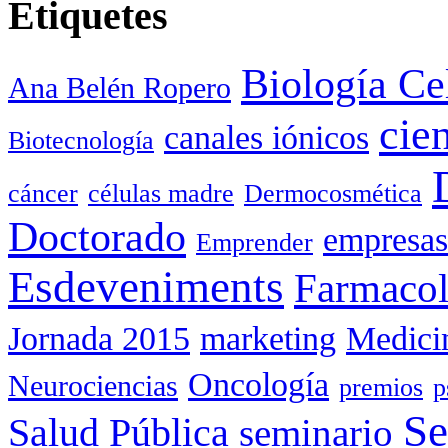
Etiquetes
Biología Ce
Ana Belén Ropero
cie
canales iónicos
Biotecnología
cáncer
células madre
Dermocosmética
Doctorado
empresas
Emprender
Esdeveniments
Farmacol
Jornada 2015
marketing
Medici
Oncología
Neurociencias
premios
p
Se
Salud Pública
seminario